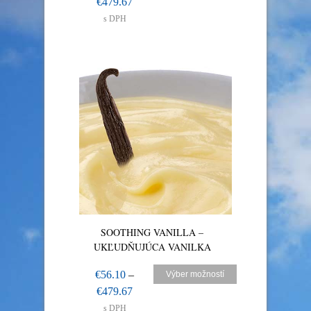
€
479.67
s DPH
SOOTHING VANILLA –
UKĽUDŇUJÚCA VANILKA
€
56.10
–
Výber možností
€
479.67
s DPH