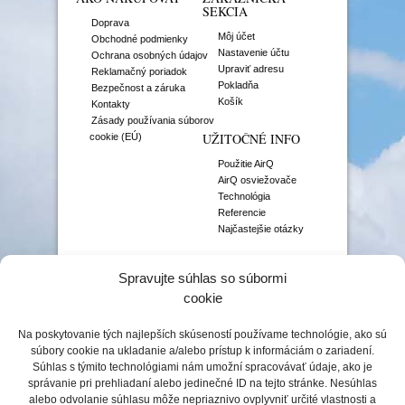
SEKCIA
Doprava
Môj účet
Obchodné podmienky
Nastavenie účtu
Ochrana osobných údajov
Upraviť adresu
Reklamačný poriadok
Pokladňa
Bezpečnost a záruka
Košík
Kontakty
Zásady používania súborov
UŽITOČNÉ INFO
cookie (EÚ)
Použitie AirQ
AirQ osviežovače
Technológia
Referencie
Najčastejšie otázky
VÔNE
Spravujte súhlas so súbormi
Aromaterapia
cookie
Čisté vône
Citrusové vône
Na poskytovanie tých najlepších skúseností používame technológie, ako sú
Gurmánske vône
súbory cookie na ukladanie a/alebo prístup k informáciám o zariadení.
Gurmánske prémiové
Súhlas s týmito technológiami nám umožní spracovávať údaje, ako je
Kvetinové vône
správanie pri prehliadaní alebo jedinečné ID na tejto stránke. Nesúhlas
Niche vône
alebo odvolanie súhlasu môže nepriaznivo ovplyvniť určité vlastnosti a