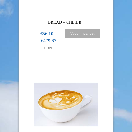
BREAD – CHLIEB
€
56.10
–
Výber možností
€
479.67
s DPH