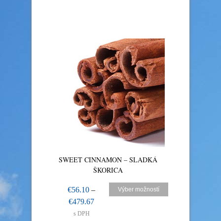
SWEET CINNAMON – SLADKÁ
ŠKORICA
€
56.10
–
Výber možností
€
479.67
s DPH