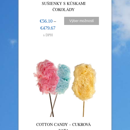
SUŠIENKY S KÚSKAMI
ČOKOLÁDY
€
56.10
–
Výber možností
€
479.67
s DPH
COTTON CANDY – CUKROVÁ