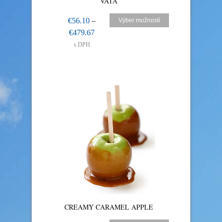
VATA
€
56.10
–
Výber možností
€
479.67
s DPH
CREAMY CARAMEL APPLE