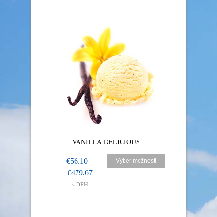
VANILLA DELICIOUS
€
56.10
–
Výber možností
€
479.67
s DPH