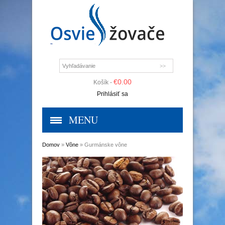
€
0.00
Košík -
Prihlásiť sa
MENU
Domov
»
Vône
» Gurmánske vône