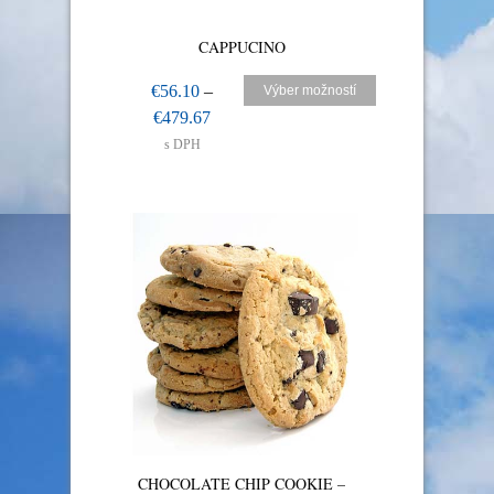
CAPPUCINO
€
56.10
–
Výber možností
€
479.67
s DPH
CHOCOLATE CHIP COOKIE –