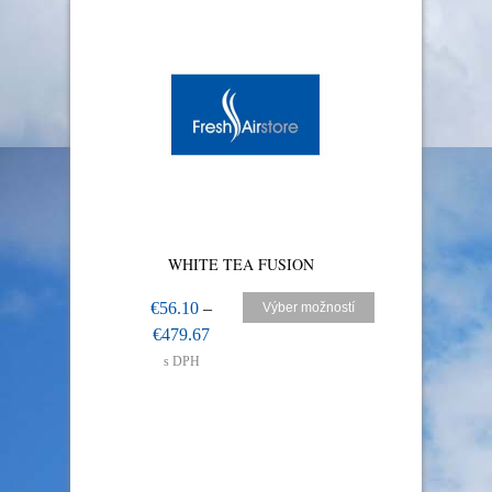
WHITE TEA FUSION
€
56.10
–
Výber možností
€
479.67
s DPH