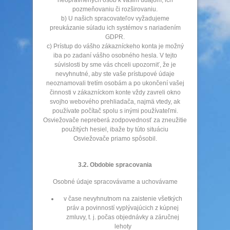
neoprávnených osôb k vašim údajom, ich
pozmeňovaniu či rozširovaniu.
b) U našich spracovateľov vyžadujeme
preukázanie súladu ich systémov s nariadením
GDPR.
c) Prístup do vášho zákazníckeho konta je možný
iba po zadaní vášho osobného hesla. V tejto
súvislosti by sme vás chceli upozorniť, že je
nevyhnutné, aby ste vaše prístupové údaje
neoznamovali tretím osobám a po ukončení vašej
činnosti v zákazníckom konte vždy zavreli okno
svojho webového prehliadača, najmä vtedy, ak
používate počítač spolu s inými používateľmi.
Osviežovače nepreberá zodpovednosť za zneužitie
použitých hesiel, ibaže by túto situáciu
Osviežovače priamo spôsobil.
3.2. Obdobie spracovania
Osobné údaje spracovávame a uchovávame
v čase nevyhnutnom na zaistenie všetkých
práv a povinností vyplývajúcich z kúpnej
zmluvy, t. j. počas objednávky a záručnej
lehoty