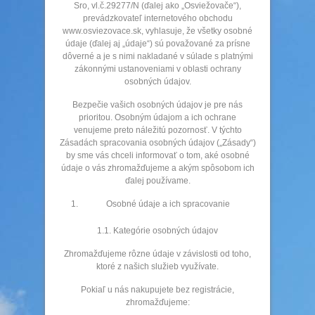
Sro, vl.č.29277/N (ďalej ako „Osviežovače“),
prevádzkovateľ internetového obchodu
www.osviezovace.sk, vyhlasuje, že všetky osobné
údaje (ďalej aj „údaje“) sú považované za prísne
dôverné a je s nimi nakladané v súlade s platnými
zákonnými ustanoveniami v oblasti ochrany
osobných údajov.
Bezpečie vašich osobných údajov je pre nás
prioritou. Osobným údajom a ich ochrane
venujeme preto náležitú pozornosť. V týchto
Zásadách spracovania osobných údajov („Zásady“)
by sme vás chceli informovať o tom, aké osobné
údaje o vás zhromažďujeme a akým spôsobom ich
ďalej používame.
Osobné údaje a ich spracovanie
1.1. Kategórie osobných údajov
Zhromažďujeme rôzne údaje v závislosti od toho,
ktoré z našich služieb využívate.
Pokiaľ u nás nakupujete bez registrácie,
zhromažďujeme: