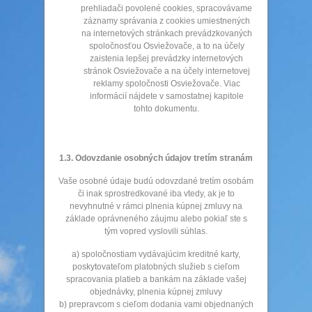
prehliadači povolené cookies, spracovávame
záznamy správania z cookies umiestnených
na internetových stránkach prevádzkovaných
spoločnosťou Osviežovače, a to na účely
zaistenia lepšej prevádzky internetových
stránok Osviežovače a na účely internetovej
reklamy spoločnosti Osviežovače. Viac
informácií nájdete v samostatnej kapitole
tohto dokumentu.
1.3. Odovzdanie osobných údajov tretím stranám
Vaše osobné údaje budú odovzdané tretím osobám
či inak sprostredkované iba vtedy, ak je to
nevyhnutné v rámci plnenia kúpnej zmluvy na
základe oprávneného záujmu alebo pokiaľ ste s
tým vopred vyslovili súhlas.
a) spoločnostiam vydávajúcim kreditné karty,
poskytovateľom platobných služieb s cieľom
spracovania platieb a bankám na základe vašej
objednávky, plnenia kúpnej zmluvy
b) prepravcom s cieľom dodania vami objednaných