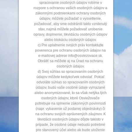
spracovanie osobných údajov robíme v
rozpore s ochranou vašich osobných údajov a
zákonnými podmienkami ochrany osobných
údajov, môžete požiadať o vysvetlenie,
požadovať, aby sme odstránili takto vzniknutý
stav, najmä môžete požadovať urobenie
opravy, doplnenie, likvidáciu osobných údajov
alebo blokáciu osobných údajov.
c) Pre uplatnenie svojich práv kontaktujte
poverenca pre ochranu osobných údajov na
e-mailovej adrese info@osviezovace.sk.
Obrátiť sa môžete aj na Úrad na ochranu
osobných údajov.
d) Svoj súhlas so spracovaním osobných
údajov môžete kedykoľvek odvolať. Pokiaľ
odvoláte súhlas so spracovaním osobných
údajov, budú vaše osobné údaje vymazané
alebo anonymizované, to sa však netýka tých
osobných údajov, ktoré Osviežovače
potrebuje na splnenie zákonných povinností
(napr. vybavenie už podanej objednávky) či
na ochranu svojich oprávnených záujmov. K
likvidácii osobných údajov dôjde takisto v
prípade, že osobné údaje nebudú potrebné
pre stanovený účel alebo ak bude uloženie