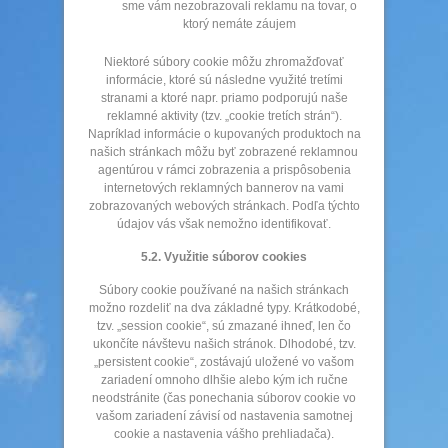
sme vám nezobrazovali reklamu na tovar, o
ktorý nemáte záujem
Niektoré súbory cookie môžu zhromažďovať
informácie, ktoré sú následne využité tretími
stranami a ktoré napr. priamo podporujú naše
reklamné aktivity (tzv. „cookie tretích strán“).
Napríklad informácie o kupovaných produktoch na
našich stránkach môžu byť zobrazené reklamnou
agentúrou v rámci zobrazenia a prispôsobenia
internetových reklamných bannerov na vami
zobrazovaných webových stránkach. Podľa týchto
údajov vás však nemožno identifikovať.
5.2. Využitie súborov cookies
Súbory cookie používané na našich stránkach
možno rozdeliť na dva základné typy. Krátkodobé,
tzv. „session cookie“, sú zmazané ihneď, len čo
ukončíte návštevu našich stránok. Dlhodobé, tzv.
„persistent cookie“, zostávajú uložené vo vašom
zariadení omnoho dlhšie alebo kým ich ručne
neodstránite (čas ponechania súborov cookie vo
vašom zariadení závisí od nastavenia samotnej
cookie a nastavenia vášho prehliadača).