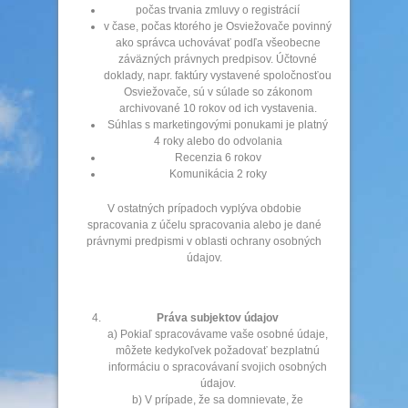
počas trvania zmluvy o registrácií
v čase, počas ktorého je Osviežovače povinný
ako správca uchovávať podľa všeobecne
záväzných právnych predpisov. Účtovné
doklady, napr. faktúry vystavené spoločnosťou
Osviežovače, sú v súlade so zákonom
archivované 10 rokov od ich vystavenia.
Súhlas s marketingovými ponukami je platný
4 roky alebo do odvolania
Recenzia 6 rokov
Komunikácia 2 roky
V ostatných prípadoch vyplýva obdobie
spracovania z účelu spracovania alebo je dané
právnymi predpismi v oblasti ochrany osobných
údajov.
Práva subjektov údajov
a) Pokiaľ spracovávame vaše osobné údaje,
môžete kedykoľvek požadovať bezplatnú
informáciu o spracovávaní svojich osobných
údajov.
b) V prípade, že sa domnievate, že