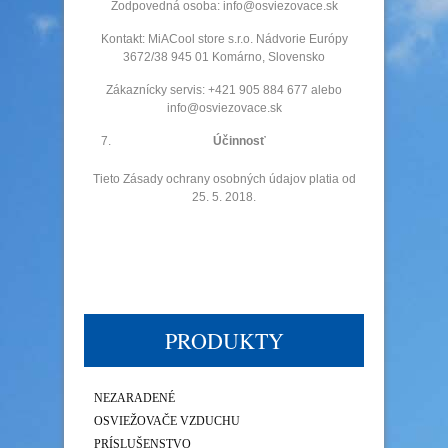
Zodpovedná osoba: info@osviezovace.sk
Kontakt: MiACool store s.r.o. Nádvorie Európy
3672/38 945 01 Komárno, Slovensko
Zákaznícky servis: +421 905 884 677 alebo
info@osviezovace.sk
Účinnosť
Tieto Zásady ochrany osobných údajov platia od
25. 5. 2018.
PRODUKTY
NEZARADENÉ
OSVIEŽOVAČE VZDUCHU
PRÍSLUŠENSTVO