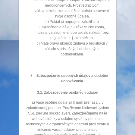
nahliadať do svojich údajov o dokončených aj
nedokončených. Prostredníctvom
zákazníckeho konta môžete takisto spravovať
svoje osobné údajea.
b) Pokiaľ si neprajete založiť pre
uskutočnenie nákupu zákaznícke konto,
môžete v našom e-shope takisto nakúpiť bez
registrácie, t. j. ako nečlen.
c) Máte právo ukončiť zmluvu o registrácií v
súlade s príslušnými obchodnými
podmienkami.
Zabezpečenie osobných údajov a obdobie
uchovávania
3.1. Zabezpečenie osobných údajov
a) Vaše osobné údaje sa k nám prenášajú v
zakódovanej podobe. Používame kódovací systém
SSL (secure socket layer). Zabezpečujeme naše
webové stránky a ostatné systémy pomocou
technických a organizačných opatrení proti strate a
zničeniu vašich údajov, proti prístupu