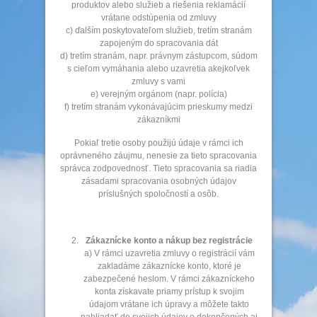
produktov alebo služieb a riešenia reklamácií
vrátane odstúpenia od zmluvy
c) ďalším poskytovateľom služieb, tretím stranám
zapojeným do spracovania dát
d) tretím stranám, napr. právnym zástupcom, súdom
s cieľom vymáhania alebo uzavretia akejkoľvek
zmluvy s vami
e) verejným orgánom (napr. polícia)
f) tretím stranám vykonávajúcim prieskumy medzi
zákazníkmi
Pokiaľ tretie osoby použijú údaje v rámci ich
oprávneného záujmu, nenesie za tieto spracovania
správca zodpovednosť. Tieto spracovania sa riadia
zásadami spracovania osobných údajov
príslušných spoločností a osôb.
Zákaznícke konto a nákup bez registrácie
a) V rámci uzavretia zmluvy o registrácií vám
zakladáme zákaznícke konto, ktoré je
zabezpečené heslom. V rámci zákazníckeho
konta získavate priamy prístup k svojim
údajom vrátane ich úpravy a môžete takto