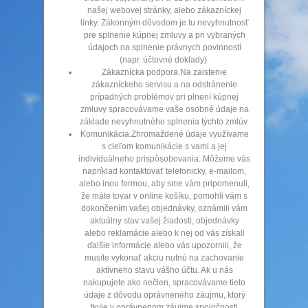
našej webovej stránky, alebo zákazníckej
linky. Zákonným dôvodom je tu nevyhnutnosť
pre splnenie kúpnej zmluvy a pri vybraných
údajoch na splnenie právnych povinností
(napr. účtovné doklady).
Zákaznícka podpora.Na zaistenie
zákazníckeho servisu a na odstránenie
prípadných problémov pri plnení kúpnej
zmluvy spracovávame vaše osobné údaje na
základe nevyhnutného splnenia týchto zmlúv.
Komunikácia.Zhromaždené údaje využívame
s cieľom komunikácie s vami a jej
individuálneho prispôsobovania. Môžeme vás
napríklad kontaktovať telefonicky, e-mailom,
alebo inou formou, aby sme vám pripomenuli,
že máte tovar v online košíku, pomohli vám s
dokončením vašej objednávky, oznámili vám
aktuálny stav vašej žiadosti, objednávky
alebo reklamácie alebo k nej od vás získali
ďalšie informácie alebo vás upozornili, že
musíte vykonať akciu nutnú na zachovanie
aktívneho stavu vášho účtu. Ak u nás
nakupujete ako nečlen, spracovávame tieto
údaje z dôvodu oprávneného záujmu, ktorý
tkvie v oprávnenom záujme spoločnosti