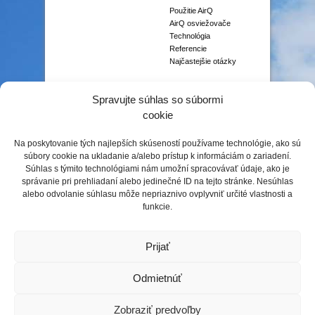
Použitie AirQ
AirQ osviežovače
Technológia
Referencie
Najčastejšie otázky
VÔNE
Spravujte súhlas so súbormi
Aromaterapia
cookie
Čisté vône
Citrusové vône
Na poskytovanie tých najlepších skúseností používame technológie, ako sú
Gurmánske vône
súbory cookie na ukladanie a/alebo prístup k informáciám o zariadení.
Gurmánske prémiové
Súhlas s týmito technológiami nám umožní spracovávať údaje, ako je
Kvetinové vône
správanie pri prehliadaní alebo jedinečné ID na tejto stránke. Nesúhlas
Niche vône
alebo odvolanie súhlasu môže nepriaznivo ovplyvniť určité vlastnosti a
Ovocné vône
funkcie.
Prémiové vône
Prírodné vône
Sezónne vône
Prijať
Odmietnúť
Zobraziť predvoľby