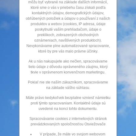
môžu byť vybrané na základe ďalších informácií,
ktoré sme o vás v priebehu času získali podľa
kontaktných údajov, demografických údajov,
obľúbených položiek a údajov o používaní z našich
produktov a webov (cookies, IP adresa, údaje
poskytnuté vaším prehliadačom, údaje o
preklikoch, zobrazených obchodných
oznámeniach, navštívených produktoch).
Nevykonávame plne automatizované spracovanie,
ktoré by pre vás malo právne účinky.
Ak u nás nakupujete ako nečlen, spracovávame
tieto údaje z dôvodu oprávneného záujmu, ktorý
tkvie v oprávnenom konvenčnom marketingu.
Pokiaľ nie ste naším zákazníkom, spracovávame
na základe vášho súhlasu.
Máte právo kedykoľvek bezplatne vzniesť námietku
proti týmto spracovaniam. Kontaktné údaje sú
uvedené na konci tohto dokumentu.
Spracovávanie cookies z internetových stránok
prevádzkovaných spoločnosťou Osviežovače
V prípade, že máte vo svojom webovom