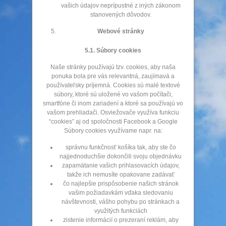
vašich údajov neprípustné z iných zákonom
stanovených dôvodov.
Webové stránky
5.1. Súbory cookies
Naše stránky používajú tzv. cookies, aby naša
ponuka bola pre vás relevantná, zaujímavá a
používateľsky príjemná. Cookies sú malé textové
súbory, ktoré sú uložené vo vašom počítači,
smartfóne či inom zariadení a ktoré sa používajú vo
vašom prehliadači. Osviežovače využíva funkciu
“cookies” aj od spoločnosti Facebook a Google
Súbory cookies využívame napr. na:
správnu funkčnosť košíka tak, aby ste čo
najjednoduchšie dokončili svoju objednávku
zapamätanie vašich prihlasovacích údajov,
takže ich nemusíte opakovane zadávať
čo najlepšie prispôsobenie našich stránok
vašim požiadavkám vďaka sledovaniu
návštevnosti, vášho pohybu po stránkach a
využitých funkciách
zistenie informácií o prezeraní reklám, aby