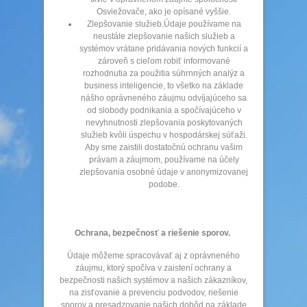
Osviežovače, ako je opísané vyššie.
Zlepšovanie služieb.Údaje používame na
neustále zlepšovanie našich služieb a
systémov vrátane pridávania nových funkcií a
zároveň s cieľom robiť informované
rozhodnutia za použitia súhrnných analýz a
business inteligencie, to všetko na základe
nášho oprávneného záujmu odvíjajúceho sa
od slobody podnikania a spočívajúceho v
nevyhnutnosti zlepšovania poskytovaných
služieb kvôli úspechu v hospodárskej súťaži.
Aby sme zaistili dostatočnú ochranu vašim
právam a záujmom, používame na účely
zlepšovania osobné údaje v anonymizovanej
podobe.
Ochrana, bezpečnosť a riešenie sporov.
Údaje môžeme spracovávať aj z oprávneného
záujmu, ktorý spočíva v zaistení ochrany a
bezpečnosti našich systémov a našich zákazníkov,
na zisťovanie a prevenciu podvodov, riešenie
sporov a presadzovanie našich dohôd na základe