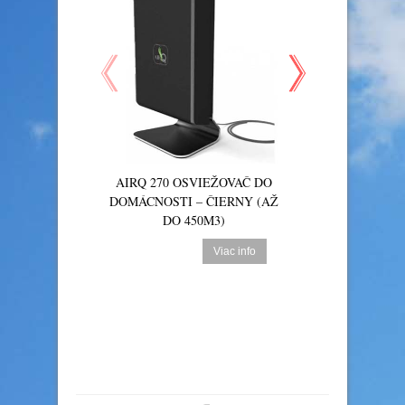
AIRQ 270 OSVIEŽOVAČ DO
AIRQ 570 IN
DOMÁCNOSTI – ČIERNY (AŽ
NÁSTENNÝ OSV
DO 450M3)
BIELY (90M3
Viac info