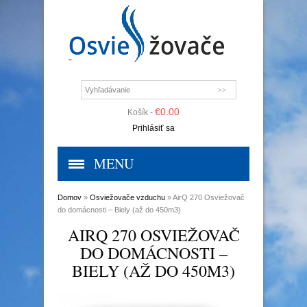
€
0.00
Košík -
Prihlásiť sa
MENU
Domov
»
Osviežovače vzduchu
» AirQ 270 Osviežovač
do domácnosti – Biely (až do 450m3)
AIRQ 270 OSVIEŽOVAČ
DO DOMÁCNOSTI –
BIELY (AŽ DO 450M3)