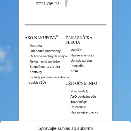
FOLLOW US:
AKO NAKUPOVAŤ
ZÁKAZNÍCKA
SEKCIA
Doprava
Môj účet
Obchodné podmienky
Nastavenie účtu
Ochrana osobných údajov
Upraviť adresu
Reklamačný poriadok
Pokladňa
Bezpečnost a záruka
Košík
Kontakty
Zásady používania súborov
UŽITOČNÉ INFO
cookie (EÚ)
Použitie AirQ
AirQ osviežovače
Technológia
Referencie
Najčastejšie otázky
VÔNE
Spravujte súhlas so súbormi