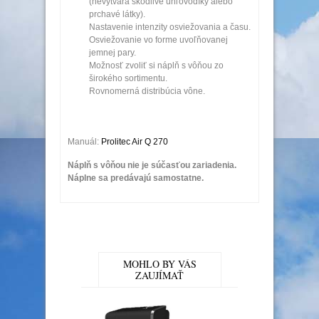
(nevytvára škodlivé uhľovodíky alebo
prchavé látky).
Nastavenie intenzity osviežovania a času.
Osviežovanie vo forme uvoľňovanej
jemnej pary.
Možnosť zvoliť si náplň s vôňou zo
širokého sortimentu.
Rovnomerná distribúcia vône.
Manuál:
Prolitec Air Q 270
Náplň s vôňou nie je súčasťou zariadenia.
Náplne sa predávajú samostatne.
MOHLO BY VÁS
ZAUJÍMAŤ