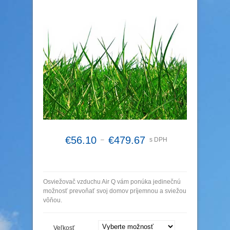
€
56.10
€
479.67
–
s DPH
Osviežovač vzduchu Air Q vám ponúka jedinečnú
možnosť prevoňať svoj domov príjemnou a sviežou
vôňou.
Veľkosť