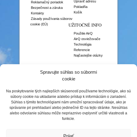
Upraviť adresu
Reklamačný poriadok
Pokladňa
Bezpečnost a záruka
Košík
Kontakty
Zásady používania súborov
UŽITOČNÉ INFO
cookie (EÚ)
Použitie AirQ
AirQ osviežovače
Technológia
Referencie
Najčastejšie otázky
VÔNE
Spravujte súhlas so súbormi
Aromaterapia
cookie
Čisté vône
Citrusové vône
Na poskytovanie tých najlepších skúseností používame technológie, ako sú
Gurmánske vône
súbory cookie na ukladanie a/alebo prístup k informáciám o zariadení.
Gurmánske prémiové
Súhlas s týmito technológiami nám umožní spracovávať údaje, ako je
Kvetinové vône
správanie pri prehliadaní alebo jedinečné ID na tejto stránke. Nesúhlas
Niche vône
alebo odvolanie súhlasu môže nepriaznivo ovplyvniť určité vlastnosti a
Ovocné vône
funkcie.
Prémiové vône
Prírodné vône
Sezónne vône
Prijať