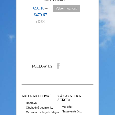
MOR
€
56.10
–
Výber možností
€
56.10
–
V
€
479.67
€
479.67
s DPH
s DPH
FOLLOW US:
AKO NAKUPOVAŤ
ZÁKAZNÍCKA
SEKCIA
Doprava
Môj účet
Obchodné podmienky
Nastavenie účtu
Ochrana osobných údajov