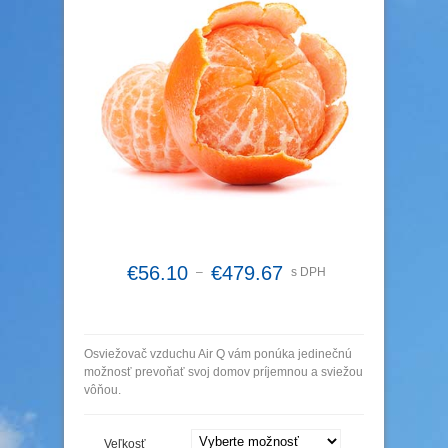
€
56.10
€
479.67
–
s DPH
Osviežovač vzduchu Air Q vám ponúka jedinečnú
možnosť prevoňať svoj domov príjemnou a sviežou
vôňou.
Veľkosť