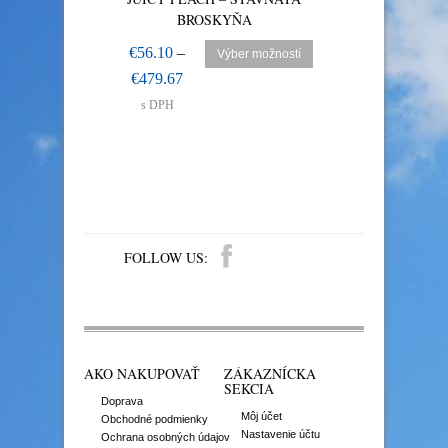
BROSKYŇA
JABL
€
56.10
–
€
56.10
–
Výber možností
V
€
479.67
€
479.67
s DPH
s DPH
FOLLOW US:
AKO NAKUPOVAŤ
ZÁKAZNÍCKA
SEKCIA
Doprava
Môj účet
Obchodné podmienky
Nastavenie účtu
Ochrana osobných údajov