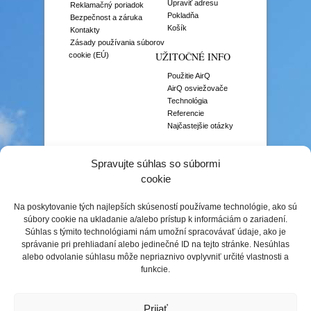
Upraviť adresu
Reklamačný poriadok
Pokladňa
Bezpečnost a záruka
Košík
Kontakty
Zásady používania súborov
UŽITOČNÉ INFO
cookie (EÚ)
Použitie AirQ
AirQ osviežovače
Technológia
Referencie
Najčastejšie otázky
VÔNE
Spravujte súhlas so súbormi
Aromaterapia
cookie
Čisté vône
Citrusové vône
Na poskytovanie tých najlepších skúseností používame technológie, ako sú
Gurmánske vône
súbory cookie na ukladanie a/alebo prístup k informáciám o zariadení.
Gurmánske prémiové
Súhlas s týmito technológiami nám umožní spracovávať údaje, ako je
Kvetinové vône
správanie pri prehliadaní alebo jedinečné ID na tejto stránke. Nesúhlas
Niche vône
alebo odvolanie súhlasu môže nepriaznivo ovplyvniť určité vlastnosti a
Ovocné vône
funkcie.
Prémiové vône
Prírodné vône
Sezónne vône
Prijať