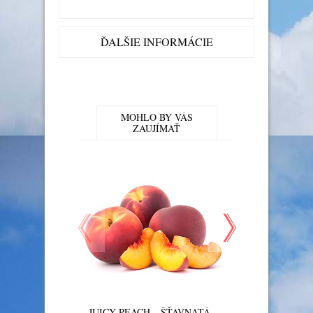
ĎALŠIE INFORMÁCIE
MOHLO BY VÁS
ZAUJÍMAŤ
JUICY PEACH – ŠŤAVNATÁ
RED APPLE 